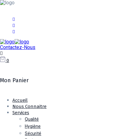
+213 775 218 031 / 023 31 96 72
contact@rshengineering.dz
Contactez-Nous
0
Mon Panier
Accueil
Nous Connaitre
Services
Qualité
Hygiène
Sécurité