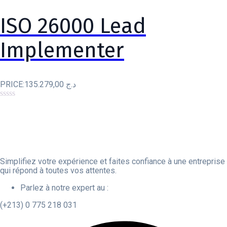
ISO 26000 Lead
Implementer
PRICE:
135.279,00
د.ج
0
out
of
5
Simplifiez votre expérience et faites confiance à une entreprise
qui répond à toutes vos attentes.
Parlez à notre expert au :
(+213) 0 775 218 031