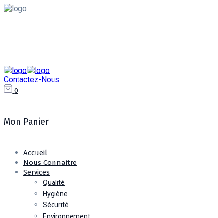
+213 775 218 031 / 023 31 96 72
contact@rshengineering.dz
Contactez-Nous
0
Mon Panier
Accueil
Nous Connaitre
Services
Qualité
Hygiène
Sécurité
Environnement