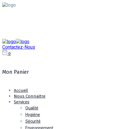
+213 775 218 031 / 023 31 96 72
contact@rshengineering.dz
Contactez-Nous
0
Mon Panier
Accueil
Nous Connaitre
Services
Qualité
Hygiène
Sécurité
Environnement